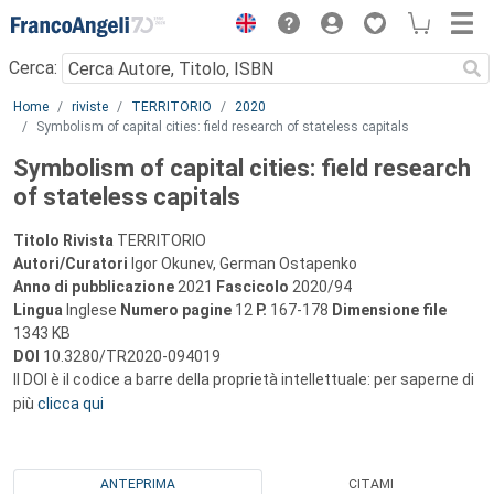
Menu
Cerca:
Main content
Home
riviste
TERRITORIO
2020
Symbolism of capital cities: field research of stateless capitals
Symbolism of capital cities: field research
of stateless capitals
Titolo Rivista
TERRITORIO
Autori/Curatori
Igor Okunev, German Ostapenko
Anno di pubblicazione
2021
Fascicolo
2020/94
Lingua
Inglese
Numero pagine
12
P.
167-178
Dimensione file
1343 KB
DOI
10.3280/TR2020-094019
Il DOI è il codice a barre della proprietà intellettuale: per saperne di
più
clicca qui
ANTEPRIMA
CITAMI