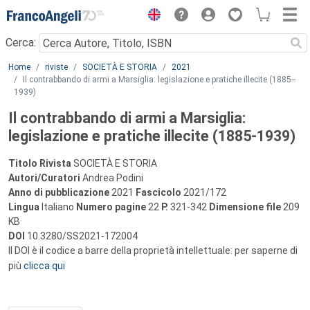
Menu
Cerca:
Main content
Home
riviste
SOCIETÀ E STORIA
2021
Il contrabbando di armi a Marsiglia: legislazione e pratiche illecite (1885-­
1939)
Il contrabbando di armi a Marsiglia:
legislazione e pratiche illecite (1885-­1939)
Titolo Rivista
SOCIETÀ E STORIA
Autori/Curatori
Andrea Podini
Anno di pubblicazione
2021
Fascicolo
2021/172
Lingua
Italiano
Numero pagine
22
P.
321-342
Dimensione file
209
KB
DOI
10.3280/SS2021-172004
Il DOI è il codice a barre della proprietà intellettuale: per saperne di
più
clicca qui