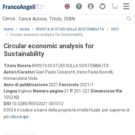
Menu
Cerca:
Main content
Home
riviste
RIVISTA DI STUDI SULLA SOSTENIBILITA'
2021
Circular economic analysis for Sustainability
Circular economic analysis for
Sustainability
Titolo Rivista
RIVISTA DI STUDI SULLA SOSTENIBILITA'
Autori/Curatori
Gian Paolo Cesaretti, Irene Paola Borrelli,
Immacolata Viola
Anno di pubblicazione
2021
Fascicolo
2021/1
Lingua
Inglese
Numero pagine
21
P.
201-221
Dimensione file
1052 KB
DOI
10.3280/RISS2021-001012
Il DOI è il codice a barre della proprietà intellettuale: per saperne di
più
clicca qui