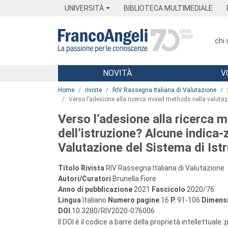
Menu
Main content
Footer
Menu
UNIVERSITÀ
BIBLIOTECA MULTIMEDIALE
chi
NOVITÀ
V
Main content
Home
riviste
RIV Rassegna Italiana di Valutazione
Verso l’adesione alla ricerca mixed methods nella valutazi
Verso l’adesione alla ricerca 
dell’istruzione? Alcune indica-z
Valutazione del Sistema di Ist
Titolo Rivista
RIV Rassegna Italiana di Valutazione
Autori/Curatori
Brunella Fiore
Anno di pubblicazione
2021
Fascicolo
2020/76
Lingua
Italiano
Numero pagine
16
P.
91-106
Dimensi
DOI
10.3280/RIV2020-076006
Il DOI è il codice a barre della proprietà intellettuale: