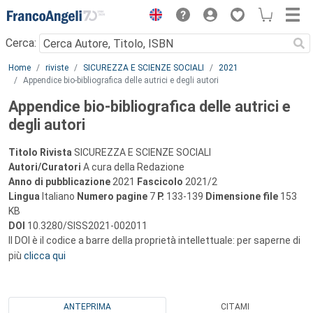
Menu
Cerca:
Main content
Home
riviste
SICUREZZA E SCIENZE SOCIALI
2021
Appendice bio-bibliografica delle autrici e degli autori
Appendice bio-bibliografica delle autrici e
degli autori
Titolo Rivista
SICUREZZA E SCIENZE SOCIALI
Autori/Curatori
A cura della Redazione
Anno di pubblicazione
2021
Fascicolo
2021/2
Lingua
Italiano
Numero pagine
7
P.
133-139
Dimensione file
153
KB
DOI
10.3280/SISS2021-002011
Il DOI è il codice a barre della proprietà intellettuale: per saperne di
più
clicca qui
ANTEPRIMA
CITAMI