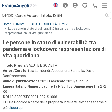
Menu
Cerca:
Main content
Home
riviste
SALUTE E SOCIETÀ
2021
Le persone in stato di vulnerabilità tra pandemia e lockdown:
rappresentazioni di vita quotidiana
Le persone in stato di vulnerabilità tra
pandemia e lockdown: rappresentazioni di
vita quotidiana
Titolo Rivista
SALUTE E SOCIETÀ
Autori/Curatori
Lia Lombardi, Alessandra Sannella, David
Donfrancesco
Anno di pubblicazione
2021
Fascicolo
2021/suppl. 2
Lingua
Italiano
Numero pagine
19
P.
85-103
Dimensione file
272
KB
DOI
10.3280/SES2021-002-S1006
Il DOI è il codice a barre della proprietà intellettuale: per saperne di
più
clicca qui