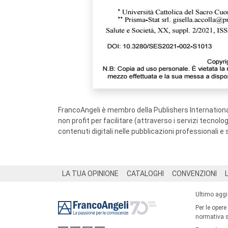
FrancoAngeli è membro della Publishers International
non profit per facilitare (attraverso i servizi tecnol
contenuti digitali nelle pubblicazioni professionali e 
Footer
LA TUA OPINIONE
CATALOGHI
CONVENZIONI
Ultimo agg
Per le opere
normativa su