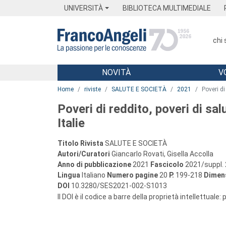
Menu
Main content
Footer
Menu
UNIVERSITÀ
BIBLIOTECA MULTIMEDIALE
chi
NOVITÀ
V
Main content
Home
riviste
SALUTE E SOCIETÀ
2021
Poveri di
Poveri di reddito, poveri di sa
Italie
Titolo Rivista
SALUTE E SOCIETÀ
Autori/Curatori
Giancarlo Rovati, Gisella Accolla
Anno di pubblicazione
2021
Fascicolo
2021/suppl. 
Lingua
Italiano
Numero pagine
20
P.
199-218
Dimens
DOI
10.3280/SES2021-002-S1013
Il DOI è il codice a barre della proprietà intellettuale: