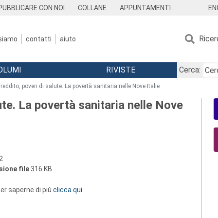
EN
PUBBLICARE CON NOI
COLLANE
APPUNTAMENTI
Ricer
 siamo
contatti
aiuto
OLUMI
RIVISTE
Cerca:
 reddito, poveri di salute. La povertà sanitaria nelle Nove Italie
lute. La povertà sanitaria nelle Nove
2
ione file
316 KB
 per saperne di più
clicca qui