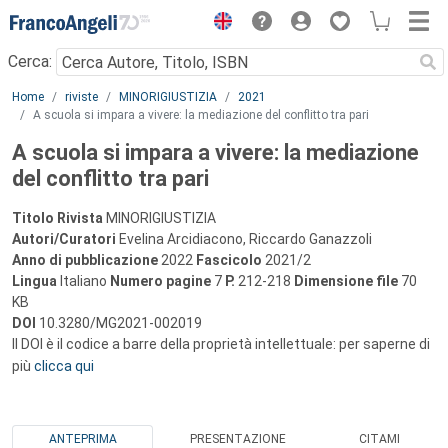
Menu
Cerca:
Main content
Home
riviste
MINORIGIUSTIZIA
2021
A scuola si impara a vivere: la mediazione del conflitto tra pari
A scuola si impara a vivere: la mediazione
del conflitto tra pari
Titolo Rivista
MINORIGIUSTIZIA
Autori/Curatori
Evelina Arcidiacono, Riccardo Ganazzoli
Anno di pubblicazione
2022
Fascicolo
2021/2
Lingua
Italiano
Numero pagine
7
P.
212-218
Dimensione file
70
KB
DOI
10.3280/MG2021-002019
Il DOI è il codice a barre della proprietà intellettuale: per saperne di
più
clicca qui
ANTEPRIMA
PRESENTAZIONE
CITAMI