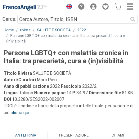
Menu
Cerca:
Main content
Home
riviste
SALUTE E SOCIETÀ
2022
Persone LGBTQ+ con malattia cronica in Italia: tra precarietà, cura e
(in)visibilità
Persone LGBTQ+ con malattia cronica in
Italia: tra precarietà, cura e (in)visibilità
Titolo Rivista
SALUTE E SOCIETÀ
Autori/Curatori
Mara Pieri
Anno di pubblicazione
2022
Fascicolo
2022/2
Lingua
Italiano
Numero pagine
14
P.
84-97
Dimensione file
81 KB
DOI
10.3280/SES2022-002007
Il DOI è il codice a barre della proprietà intellettuale: per saperne di
più
clicca qui
ANTEPRIMA
PRESENTAZIONE
CITAMI