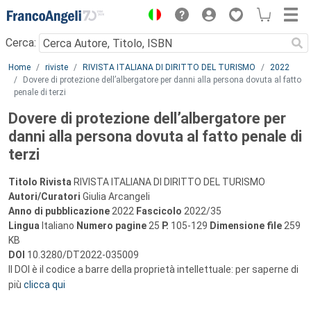
Menu
Cerca:
Main content
Home
riviste
RIVISTA ITALIANA DI DIRITTO DEL TURISMO
2022
Dovere di protezione dell’albergatore per danni alla persona dovuta al fatto
penale di terzi
Dovere di protezione dell’albergatore per
danni alla persona dovuta al fatto penale di
terzi
Titolo Rivista
RIVISTA ITALIANA DI DIRITTO DEL TURISMO
Autori/Curatori
Giulia Arcangeli
Anno di pubblicazione
2022
Fascicolo
2022/35
Lingua
Italiano
Numero pagine
25
P.
105-129
Dimensione file
259
KB
DOI
10.3280/DT2022-035009
Il DOI è il codice a barre della proprietà intellettuale: per saperne di
più
clicca qui