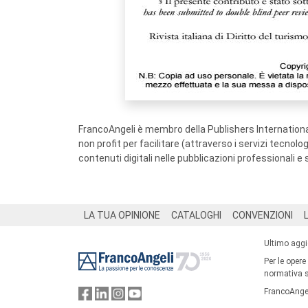
FrancoAngeli è membro della Publishers International
non profit per facilitare (attraverso i servizi tecnol
contenuti digitali nelle pubblicazioni professionali e 
Footer
LA TUA OPINIONE
CATALOGHI
CONVENZIONI
Ultimo agg
Per le opere
normativa su
FrancoAngel