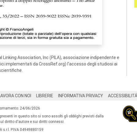
 Linking Association, Inc (PILA), associazione indipendente e
ogici implementati da CrossRef.org) l’accesso degli studiosi ai
scientifiche.
LAVORA CON NOI
LIBRERIE
INFORMATIVA PRIVACY
ACCESSIBILIT
iornamento: 24/06/2026
 presenti in questo sito si sono assolti gli obblighi previsti dalla
l diritto d'autore e sui diritti connessi.
i s.r.l. P.IVA 04949880159