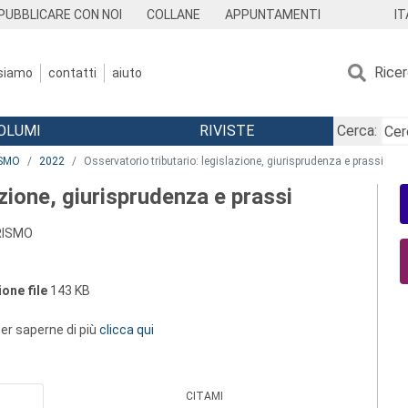
IT
PUBBLICARE CON NOI
COLLANE
APPUNTAMENTI
Rice
 siamo
contatti
aiuto
OLUMI
RIVISTE
Cerca:
ISMO
2022
Osservatorio tributario: legislazione, giurisprudenza e prassi
azione, giurisprudenza e prassi
URISMO
one file
143 KB
 per saperne di più
clicca qui
CITAMI