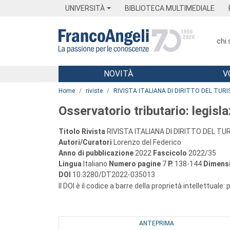
Menu
Main content
Footer
Menu
UNIVERSITÀ
BIBLIOTECA MULTIMEDIALE
chi
NOVITÀ
V
Main content
Home
riviste
RIVISTA ITALIANA DI DIRITTO DEL TUR
Osservatorio tributario: legisl
Titolo Rivista
RIVISTA ITALIANA DI DIRITTO DEL T
Autori/Curatori
Lorenzo del Federico
Anno di pubblicazione
2022
Fascicolo
2022/35
Lingua
Italiano
Numero pagine
7
P.
138-144
Dimensi
DOI
10.3280/DT2022-035013
Il DOI è il codice a barre della proprietà intellettuale:
ANTEPRIMA