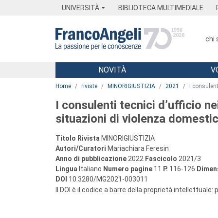
Menu
Main content
Footer
Menu
UNIVERSITÀ
BIBLIOTECA MULTIMEDIALE
chi
NOVITÀ
V
Main content
Home
riviste
MINORIGIUSTIZIA
2021
I consulent
I consulenti tecnici d’ufficio n
situazioni di violenza domestica
Titolo Rivista
MINORIGIUSTIZIA
Autori/Curatori
Mariachiara Feresin
Anno di pubblicazione
2022
Fascicolo
2021/3
Lingua
Italiano
Numero pagine
11
P.
116-126
Dimens
DOI
10.3280/MG2021-003011
Il DOI è il codice a barre della proprietà intellettuale: