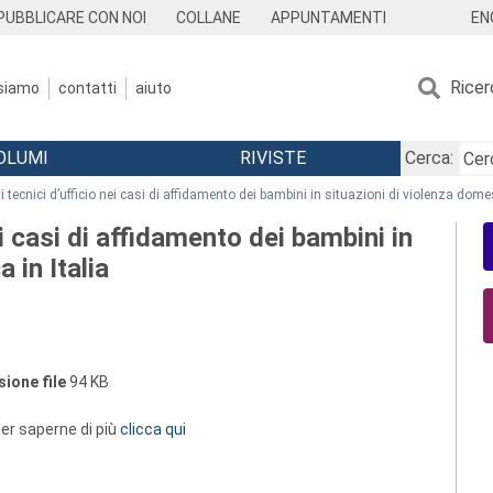
EN
PUBBLICARE CON NOI
COLLANE
APPUNTAMENTI
Ricer
 siamo
contatti
aiuto
OLUMI
RIVISTE
Cerca:
i tecnici d’ufficio nei casi di affidamento dei bambini in situazioni di violenza domes
ei casi di affidamento dei bambini in
 in Italia
ione file
94 KB
 per saperne di più
clicca qui