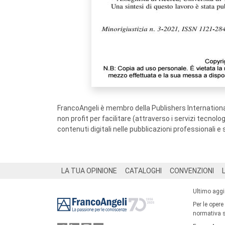
FrancoAngeli è membro della Publishers International
non profit per facilitare (attraverso i servizi tecnol
contenuti digitali nelle pubblicazioni professionali e 
Footer
LA TUA OPINIONE
CATALOGHI
CONVENZIONI
Ultimo agg
Per le opere
normativa su