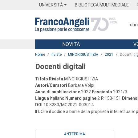
Menu
Main content
Footer
Menu
UNIVERSITÀ
BIBLIOTECA MULTIMEDIALE
chi
NOVITÀ
V
Main content
Home
riviste
MINORIGIUSTIZIA
2021
Docenti dig
Docenti digitali
Titolo Rivista
MINORIGIUSTIZIA
Autori/Curatori
Barbara Volpi
Anno di pubblicazione
2022
Fascicolo
2021/3
Lingua
Italiano
Numero pagine
2
P.
150-151
Dimensi
DOI
10.3280/MG2021-003014
Il DOI è il codice a barre della proprietà intellettuale:
ANTEPRIMA