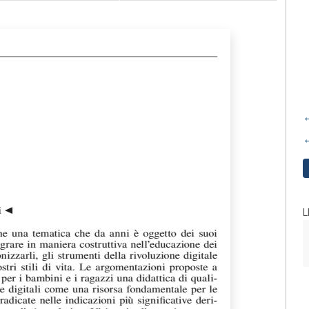
←
←
L