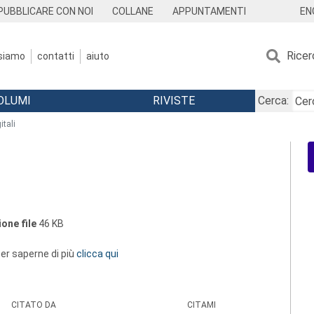
EN
PUBBLICARE CON NOI
COLLANE
APPUNTAMENTI
Ricer
 siamo
contatti
aiuto
OLUMI
RIVISTE
Cerca:
itali
one file
46 KB
 per saperne di più
clicca qui
CITATO DA
CITAMI