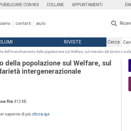
EN
PUBBLICARE CON NOI
COLLANE
APPUNTAMENTI
Ricer
 siamo
contatti
aiuto
OLUMI
RIVISTE
Cerca:
ute dell’invecchiamento della popolazione sul Welfare, sul mercato del lavoro e sull
o della popolazione sul Welfare, sul
darietà intergenerazionale
ne file
412 KB
 per saperne di più
clicca qui