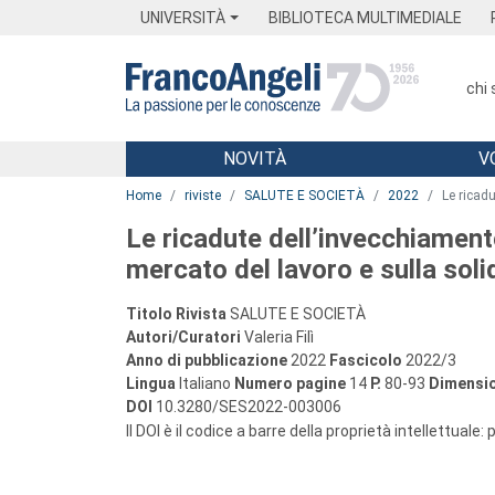
Menu
Main content
Footer
Menu
UNIVERSITÀ
BIBLIOTECA MULTIMEDIALE
chi
NOVITÀ
V
Main content
Home
riviste
SALUTE E SOCIETÀ
2022
Le ricad
Le ricadute dell’invecchiament
mercato del lavoro e sulla soli
Titolo Rivista
SALUTE E SOCIETÀ
Autori/Curatori
Valeria Filì
Anno di pubblicazione
2022
Fascicolo
2022/3
Lingua
Italiano
Numero pagine
14
P.
80-93
Dimensio
DOI
10.3280/SES2022-003006
Il DOI è il codice a barre della proprietà intellettuale: