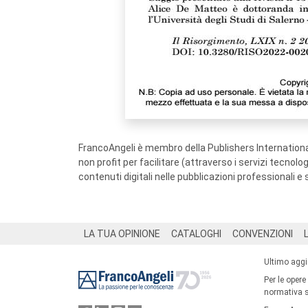
FrancoAngeli è membro della Publishers International
non profit per facilitare (attraverso i servizi tecnol
contenuti digitali nelle pubblicazioni professionali e 
Footer
LA TUA OPINIONE
CATALOGHI
CONVENZIONI
Ultimo agg
Per le opere
normativa su