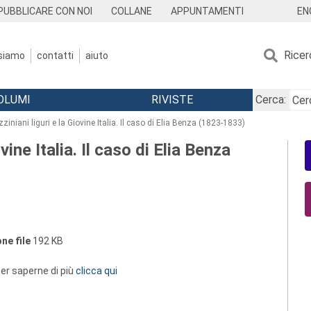
EN
PUBBLICARE CON NOI
COLLANE
APPUNTAMENTI
Ricer
 siamo
contatti
aiuto
OLUMI
RIVISTE
Cerca:
zziniani liguri e la Giovine Italia. Il caso di Elia Benza (1823-1833)
vine Italia. Il caso di Elia Benza
ne file
192 KB
 per saperne di più
clicca qui