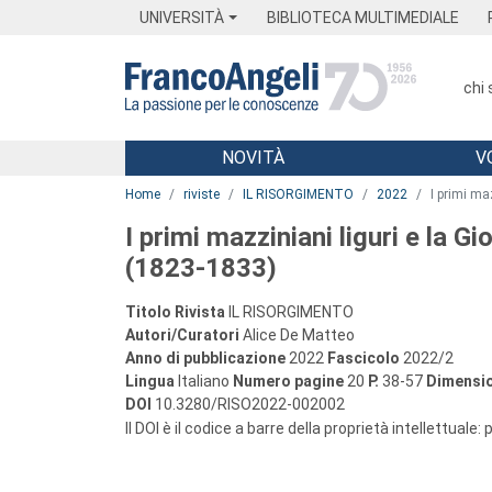
Menu
Main content
Footer
Menu
UNIVERSITÀ
BIBLIOTECA MULTIMEDIALE
chi
NOVITÀ
V
Main content
Home
riviste
IL RISORGIMENTO
2022
I primi ma
I primi mazziniani liguri e la Gio
(1823-1833)
Titolo Rivista
IL RISORGIMENTO
Autori/Curatori
Alice De Matteo
Anno di pubblicazione
2022
Fascicolo
2022/2
Lingua
Italiano
Numero pagine
20
P.
38-57
Dimensio
DOI
10.3280/RISO2022-002002
Il DOI è il codice a barre della proprietà intellettuale: