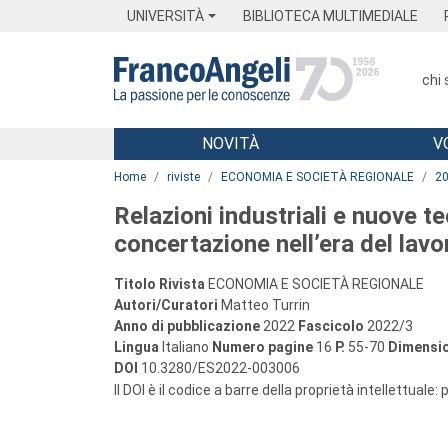
Menu
Main content
Footer
Menu
UNIVERSITÀ
BIBLIOTECA MULTIMEDIALE
chi
NOVITÀ
V
Main content
Home
riviste
ECONOMIA E SOCIETÀ REGIONALE
2
Relazioni industriali e nuove t
concertazione nell’era del lavo
Titolo Rivista
ECONOMIA E SOCIETÀ REGIONALE
Autori/Curatori
Matteo Turrin
Anno di pubblicazione
2022
Fascicolo
2022/3
Lingua
Italiano
Numero pagine
16
P.
55-70
Dimensio
DOI
10.3280/ES2022-003006
Il DOI è il codice a barre della proprietà intellettuale: