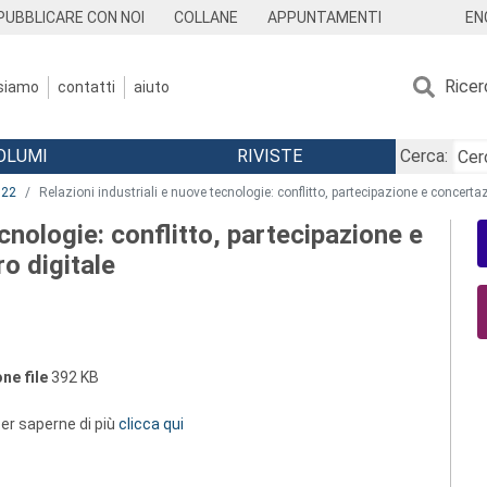
EN
PUBBLICARE CON NOI
COLLANE
APPUNTAMENTI
Ricer
 siamo
contatti
aiuto
OLUMI
RIVISTE
Cerca:
022
Relazioni industriali e nuove tecnologie: conflitto, partecipazione e concertaz
ecnologie: conflitto, partecipazione e
ro digitale
ne file
392 KB
 per saperne di più
clicca qui