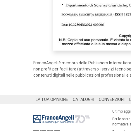
FrancoAngeli è membro della Publishers International
non profit per facilitare (attraverso i servizi tecnol
contenuti digitali nelle pubblicazioni professionali e 
Footer
LA TUA OPINIONE
CATALOGHI
CONVENZIONI
Ultimo agg
Per le opere
normativa su