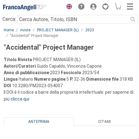
Menu
Cerca:
Main content
Home
riviste
PROJECT MANAGER (IL)
2023
"Accidental" Project Manager
"Accidental" Project Manager
Titolo Rivista
PROJECT MANAGER (IL)
Autori/Curatori
Guido Capaldo, Vincenza Capone
Anno di pubblicazione
2023
Fascicolo
2023/54
Lingua
Italiano
Numero pagine
5
P.
32-36
Dimensione file
318 KB
DOI
10.3280/PM2023-054007
Il DOI è il codice a barre della proprietà intellettuale: per saperne di
più
clicca qui
ANTEPRIMA
CITAMI