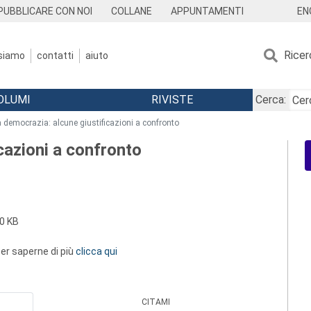
EN
PUBBLICARE CON NOI
COLLANE
APPUNTAMENTI
Ricer
 siamo
contatti
aiuto
OLUMI
RIVISTE
Cerca:
 democrazia: alcune giustificazioni a confronto
cazioni a confronto
0 KB
 per saperne di più
clicca qui
CITAMI