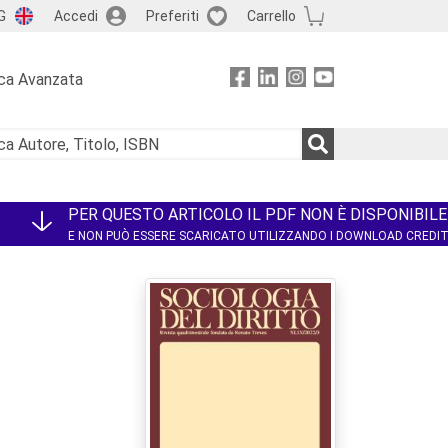
G
Accedi
Preferiti
Carrello
ca Avanzata
PER QUESTO ARTICOLO IL PDF NON È DISPONIBILE
E NON PUÒ ESSERE SCARICATO UTILIZZANDO I DOWNLOAD CREDI