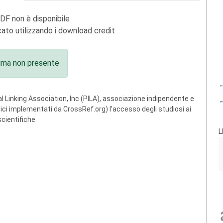
PDF non è disponibile
ato utilizzando i download credit
ima non presente
←
 Linking Association, Inc (PILA), associazione indipendente e
←
ogici implementati da CrossRef.org) l’accesso degli studiosi ai
scientifiche.
L