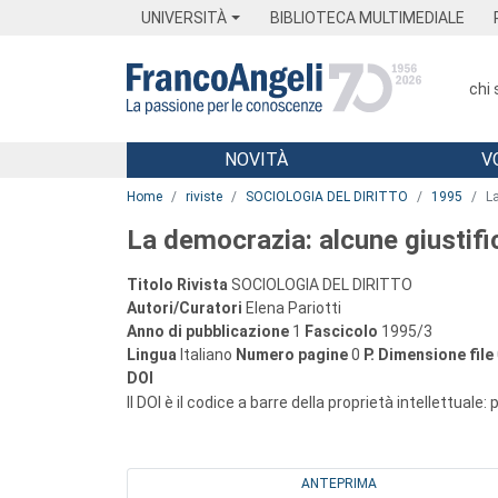
Menu
Main content
Footer
Menu
UNIVERSITÀ
BIBLIOTECA MULTIMEDIALE
chi
NOVITÀ
V
Main content
Home
riviste
SOCIOLOGIA DEL DIRITTO
1995
La
La democrazia: alcune giustifi
Titolo Rivista
SOCIOLOGIA DEL DIRITTO
Autori/Curatori
Elena Pariotti
Anno di pubblicazione
1
Fascicolo
1995/3
Lingua
Italiano
Numero pagine
0
P.
Dimensione file
DOI
Il DOI è il codice a barre della proprietà intellettuale:
ANTEPRIMA