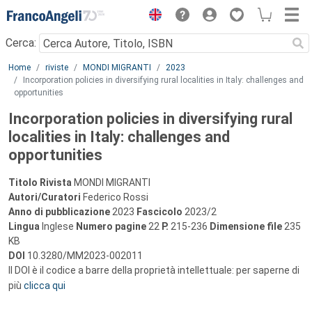
Menu
Cerca:
Main content
Home
riviste
MONDI MIGRANTI
2023
Incorporation policies in diversifying rural localities in Italy: challenges and
opportunities
Incorporation policies in diversifying rural
localities in Italy: challenges and
opportunities
Titolo Rivista
MONDI MIGRANTI
Autori/Curatori
Federico Rossi
Anno di pubblicazione
2023
Fascicolo
2023/2
Lingua
Inglese
Numero pagine
22
P.
215-236
Dimensione file
235
KB
DOI
10.3280/MM2023-002011
Il DOI è il codice a barre della proprietà intellettuale: per saperne di
più
clicca qui