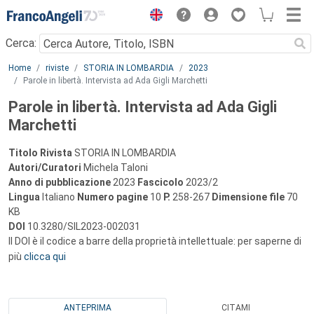
Menu
Cerca:
Main content
Home
riviste
STORIA IN LOMBARDIA
2023
Parole in libertà. Intervista ad Ada Gigli Marchetti
Parole in libertà. Intervista ad Ada Gigli
Marchetti
Titolo Rivista
STORIA IN LOMBARDIA
Autori/Curatori
Michela Taloni
Anno di pubblicazione
2023
Fascicolo
2023/2
Lingua
Italiano
Numero pagine
10
P.
258-267
Dimensione file
70
KB
DOI
10.3280/SIL2023-002031
Il DOI è il codice a barre della proprietà intellettuale: per saperne di
più
clicca qui
ANTEPRIMA
CITAMI