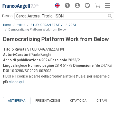
Menu
Cerca:
Main content
Home
riviste
STUDI ORGANIZZATIVI
2023
Democratizing Platform Work from Below
Democratizing Platform Work from Below
Titolo Rivista
STUDI ORGANIZZATIVI
Autori/Curatori
Paolo Borghi
Anno di pubblicazione
2024
Fascicolo
2023/2
Lingua
Inglese
Numero pagine
28
P.
51-78
Dimensione file
247 KB
DOI
10.3280/SO2023-002003
Il DOI è il codice a barre della proprietà intellettuale: per saperne di
più
clicca qui
ANTEPRIMA
PRESENTAZIONE
CITATO DA
CITAMI