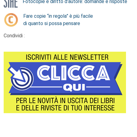
Fotocopie e diritto d’autore: domande e risposte
Fare copie “in regola” è più facile
di quanto si possa pensare
Condividi :
Footer