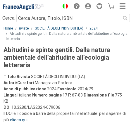
Menu
Cerca:
Main content
Home
riviste
SOCIETÀ DEGLI INDIVIDUI (LA)
2024
Abitudini e spinte gentili. Dalla natura ambientale dell’abitudine all’ecologia
letteraria
Abitudini e spinte gentili. Dalla natura
ambientale dell’abitudine all’ecologia
letteraria
Titolo Rivista
SOCIETÀ DEGLI INDIVIDUI (LA)
Autori/Curatori
Mariagrazia Portera
Anno di pubblicazione
2024
Fascicolo
2024/79
Lingua
Italiano
Numero pagine
17
P.
67-83
Dimensione file
775
KB
DOI
10.3280/LAS2024-079006
Il DOI è il codice a barre della proprietà intellettuale: per saperne di
più
clicca qui