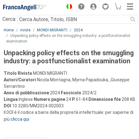
Menu
Cerca:
Main content
Home
riviste
MONDI MIGRANTI
2024
Unpacking policy effects on the smuggling industry: a postfunctionalist
examination
Unpacking policy effects on the smuggling
industry: a postfunctionalist examination
Titolo Rivista
MONDI MIGRANTI
Autori/Curatori
Nicola Montagna, Myrna Papadouka, ,Giuseppe
Serrantino
Anno di pubblicazione
2024
Fascicolo
2024/2
Lingua
Inglese
Numero pagine
24
P.
61-84
Dimensione file
208 KB
DOI
10.3280/MM2024-002003
Il DOI è il codice a barre della proprietà intellettuale: per saperne di
più
clicca qui