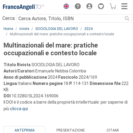
Menu
Cerca:
Main content
Home
riviste
SOCIOLOGIA DEL LAVORO
2024
Multinazionali del mare: pratiche occupazionali e contesto locale
Multinazionali del mare: pratiche
occupazionali e contesto locale
Titolo Rivista
SOCIOLOGIA DEL LAVORO
Autori/Curatori
Emanuele Nebbia Colomba
Anno di pubblicazione
2024
Fascicolo
2024/169
Lingua
Italiano
Numero pagine
18
P.
114-131
Dimensione file
222
KB
DOI
10.3280/SL2024-169006
Il DOI è il codice a barre della proprietà intellettuale: per saperne di
più
clicca qui
ANTEPRIMA
PRESENTAZIONE
CITAMI