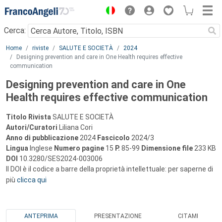
Menu
Cerca:
Main content
Home
riviste
SALUTE E SOCIETÀ
2024
Designing prevention and care in One Health requires effective
communication
Designing prevention and care in One
Health requires effective communication
Titolo Rivista
SALUTE E SOCIETÀ
Autori/Curatori
Liliana Cori
Anno di pubblicazione
2024
Fascicolo
2024/3
Lingua
Inglese
Numero pagine
15
P.
85-99
Dimensione file
233 KB
DOI
10.3280/SES2024-003006
Il DOI è il codice a barre della proprietà intellettuale: per saperne di
più
clicca qui
ANTEPRIMA
PRESENTAZIONE
CITAMI