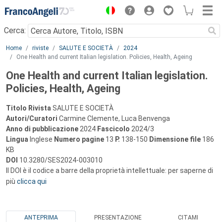
Menu
Cerca:
Main content
Home
riviste
SALUTE E SOCIETÀ
2024
One Health and current Italian legislation. Policies, Health, Ageing
One Health and current Italian legislation.
Policies, Health, Ageing
Titolo Rivista
SALUTE E SOCIETÀ
Autori/Curatori
Carmine Clemente, Luca Benvenga
Anno di pubblicazione
2024
Fascicolo
2024/3
Lingua
Inglese
Numero pagine
13
P.
138-150
Dimensione file
186
KB
DOI
10.3280/SES2024-003010
Il DOI è il codice a barre della proprietà intellettuale: per saperne di
più
clicca qui
ANTEPRIMA
PRESENTAZIONE
CITAMI