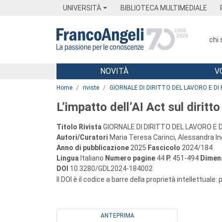
Menu
Main content
Footer
Menu
UNIVERSITÀ
BIBLIOTECA MULTIMEDIALE
chi
NOVITÀ
V
Main content
Home
riviste
GIORNALE DI DIRITTO DEL LAVORO E DI 
L’impatto dell’AI Act sul diritto
Titolo Rivista
GIORNALE DI DIRITTO DEL LAVORO E D
Autori/Curatori
Maria Teresa Carinci, Alessandra I
Anno di pubblicazione
2025
Fascicolo
2024/184
Lingua
Italiano
Numero pagine
44
P.
451-494
Dimens
DOI
10.3280/GDL2024-184002
Il DOI è il codice a barre della proprietà intellettuale:
ANTEPRIMA