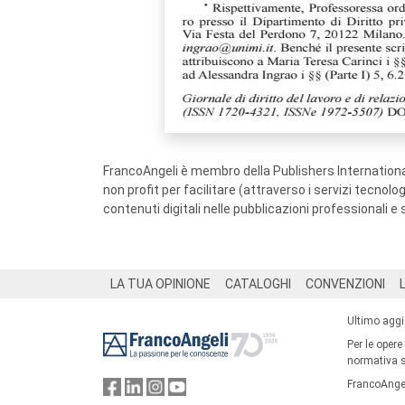
FrancoAngeli è membro della Publishers International
non profit per facilitare (attraverso i servizi tecnol
contenuti digitali nelle pubblicazioni professionali e 
Footer
LA TUA OPINIONE
CATALOGHI
CONVENZIONI
Ultimo agg
Per le opere
normativa su
FrancoAngel