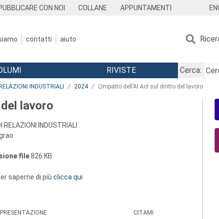
EN
PUBBLICARE CON NOI
COLLANE
APPUNTAMENTI
Ricer
 siamo
contatti
aiuto
OLUMI
RIVISTE
Cerca:
RELAZIONI INDUSTRIALI
2024
L’impatto dell’AI Act sul diritto del lavoro
 del lavoro
I RELAZIONI INDUSTRIALI
ngrao
ione file
826 KB
 per saperne di più
clicca qui
PRESENTAZIONE
CITAMI