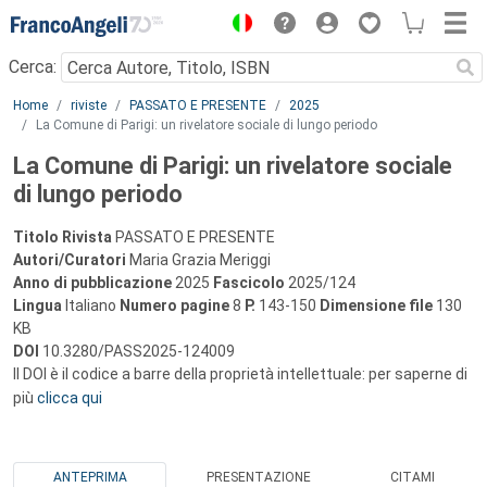
Menu
Cerca:
Main content
Home
riviste
PASSATO E PRESENTE
2025
La Comune di Parigi: un rivelatore sociale di lungo periodo
La Comune di Parigi: un rivelatore sociale
di lungo periodo
Titolo Rivista
PASSATO E PRESENTE
Autori/Curatori
Maria Grazia Meriggi
Anno di pubblicazione
2025
Fascicolo
2025/124
Lingua
Italiano
Numero pagine
8
P.
143-150
Dimensione file
130
KB
DOI
10.3280/PASS2025-124009
Il DOI è il codice a barre della proprietà intellettuale: per saperne di
più
clicca qui
ANTEPRIMA
PRESENTAZIONE
CITAMI