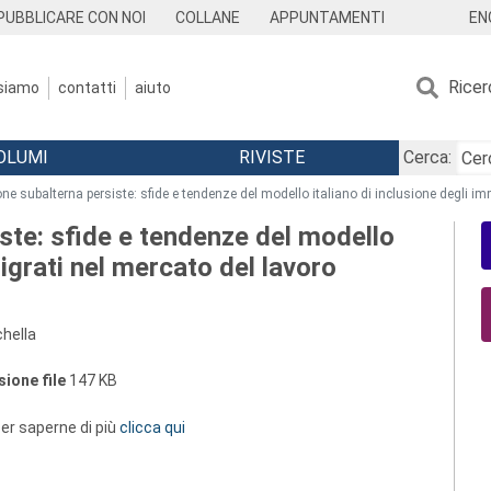
EN
PUBBLICARE CON NOI
COLLANE
APPUNTAMENTI
Ricer
 siamo
contatti
aiuto
OLUMI
RIVISTE
Cerca:
one subalterna persiste: sfide e tendenze del modello italiano di inclusione degli im
iste: sfide e tendenze del modello
migrati nel mercato del lavoro
hella
ione file
147 KB
 per saperne di più
clicca qui