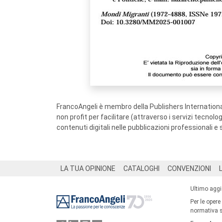
FrancoAngeli è membro della Publishers International
non profit per facilitare (attraverso i servizi tecnol
contenuti digitali nelle pubblicazioni professionali e 
Footer
LA TUA OPINIONE
CATALOGHI
CONVENZIONI
Ultimo agg
Per le opere
normativa su