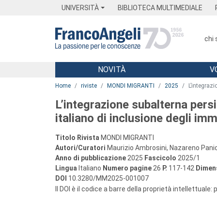
Menu
Main content
Footer
Menu
UNIVERSITÀ
BIBLIOTECA MULTIMEDIALE
chi
NOVITÀ
V
Main content
Home
riviste
MONDI MIGRANTI
2025
L’integrazi
L’integrazione subalterna pers
italiano di inclusione degli im
Titolo Rivista
MONDI MIGRANTI
Autori/Curatori
Maurizio Ambrosini, Nazareno Panic
Anno di pubblicazione
2025
Fascicolo
2025/1
Lingua
Italiano
Numero pagine
26
P.
117-142
Dimens
DOI
10.3280/MM2025-001007
Il DOI è il codice a barre della proprietà intellettuale: