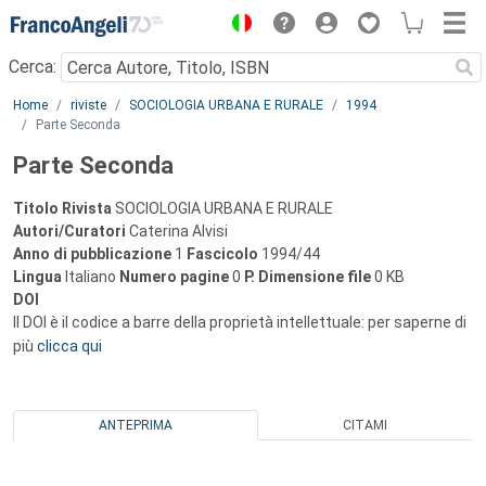
Menu
Cerca:
Main content
Home
riviste
SOCIOLOGIA URBANA E RURALE
1994
Parte Seconda
Parte Seconda
Titolo Rivista
SOCIOLOGIA URBANA E RURALE
Autori/Curatori
Caterina Alvisi
Anno di pubblicazione
1
Fascicolo
1994/44
Lingua
Italiano
Numero pagine
0
P.
Dimensione file
0 KB
DOI
Il DOI è il codice a barre della proprietà intellettuale: per saperne di
più
clicca qui
ANTEPRIMA
CITAMI