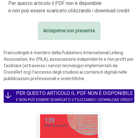
Per questo articolo il PDF non è disponibile
e non può essere scaricato utilizzando i download credit
Anteprima non presente
FrancoAngeli è membro della Publishers International Linking
Association, Inc (PILA), associazione indipendente e non profit per
facilitare (attraverso i servizi tecnologici implementati da
CrossRef.org) l’accesso degli studiosi ai contenuti digitali nelle
pubblicazioni professionali e scientifiche.
PER QUESTO ARTICOLO IL PDF NON È DISPONIBILE
E NON PUÒ ESSERE SCARICATO UTILIZZANDO I DOWNLOAD CREDIT