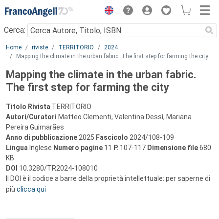
Menu
Cerca:
Main content
Home
riviste
TERRITORIO
2024
Mapping the climate in the urban fabric. The first step for farming the city
Mapping the climate in the urban fabric.
The first step for farming the city
Titolo Rivista
TERRITORIO
Autori/Curatori
Matteo Clementi, Valentina Dessì, Mariana
Pereira Guimarães
Anno di pubblicazione
2025
Fascicolo
2024/108-109
Lingua
Inglese
Numero pagine
11
P.
107-117
Dimensione file
680
KB
DOI
10.3280/TR2024-108010
Il DOI è il codice a barre della proprietà intellettuale: per saperne di
più
clicca qui