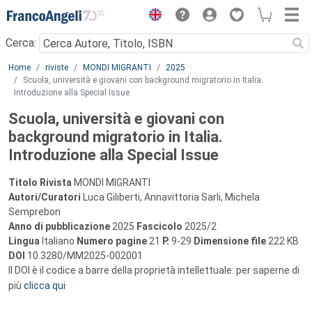
Menu
Cerca:
Main content
Home
riviste
MONDI MIGRANTI
2025
Scuola, università e giovani con background migratorio in Italia.
Introduzione alla Special Issue
Scuola, università e giovani con
background migratorio in Italia.
Introduzione alla Special Issue
Titolo Rivista
MONDI MIGRANTI
Autori/Curatori
Luca Giliberti, Annavittoria Sarli, Michela
Semprebon
Anno di pubblicazione
2025
Fascicolo
2025/2
Lingua
Italiano
Numero pagine
21
P.
9-29
Dimensione file
222 KB
DOI
10.3280/MM2025-002001
Il DOI è il codice a barre della proprietà intellettuale: per saperne di
più
clicca qui