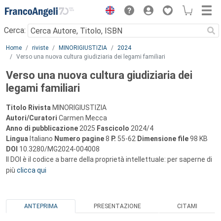
Menu
Cerca:
Main content
Home
riviste
MINORIGIUSTIZIA
2024
Verso una nuova cultura giudiziaria dei legami familiari
Verso una nuova cultura giudiziaria dei
legami familiari
Titolo Rivista
MINORIGIUSTIZIA
Autori/Curatori
Carmen Mecca
Anno di pubblicazione
2025
Fascicolo
2024/4
Lingua
Italiano
Numero pagine
8
P.
55-62
Dimensione file
98 KB
DOI
10.3280/MG2024-004008
Il DOI è il codice a barre della proprietà intellettuale: per saperne di
più
clicca qui
ANTEPRIMA
PRESENTAZIONE
CITAMI