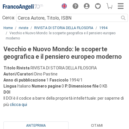
Menu
Cerca:
Main content
Home
riviste
RIVISTA DI STORIA DELLA FILOSOFIA
1994
Vecchio e Nuovo Mondo: le scoperte geografica e il pensiero europeo
moderno
Vecchio e Nuovo Mondo: le scoperte
geografica e il pensiero europeo moderno
Titolo Rivista
RIVISTA DI STORIA DELLA FILOSOFIA
Autori/Curatori
Dino Pastine
Anno di pubblicazione
1
Fascicolo
1994/1
Lingua
Italiano
Numero pagine
0
P.
Dimensione file
0 KB
DOI
Il DOI è il codice a barre della proprietà intellettuale: per saperne di
più
clicca qui
ANTEPRIMA
CITAMI