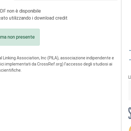
PDF non è disponibile
ato utilizzando i download credit
ima non presente
←
 Linking Association, Inc (PILA), associazione indipendente e
←
ogici implementati da CrossRef.org) l’accesso degli studiosi ai
scientifiche.
L