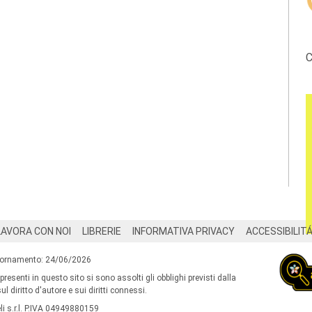
C
LAVORA CON NOI
LIBRERIE
INFORMATIVA PRIVACY
ACCESSIBILIT
iornamento: 24/06/2026
 presenti in questo sito si sono assolti gli obblighi previsti dalla
l diritto d'autore e sui diritti connessi.
i s.r.l. P.IVA 04949880159