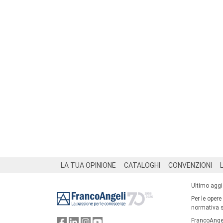
Footer
LA TUA OPINIONE
CATALOGHI
CONVENZIONI
Ultimo agg
Per le opere
normativa su
FrancoAngel