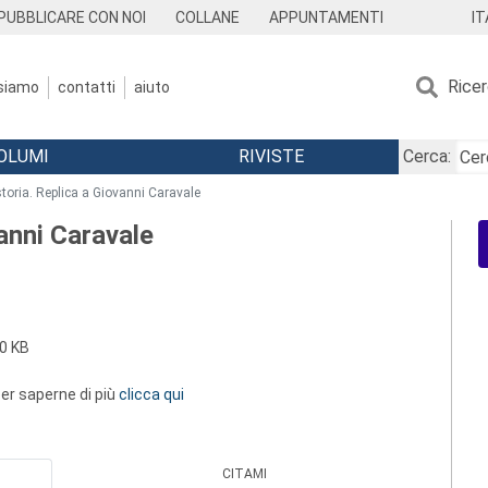
IT
PUBBLICARE CON NOI
COLLANE
APPUNTAMENTI
Rice
 siamo
contatti
aiuto
OLUMI
RIVISTE
Cerca:
storia. Replica a Giovanni Caravale
vanni Caravale
0 KB
 per saperne di più
clicca qui
CITAMI