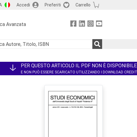
A
Accedi
Preferiti
Carrello
rca Avanzata
PER QUESTO ARTICOLO IL PDF NON È DISPONIBILE
E NON PUÒ ESSERE SCARICATO UTILIZZANDO I DOWNLOAD CREDI