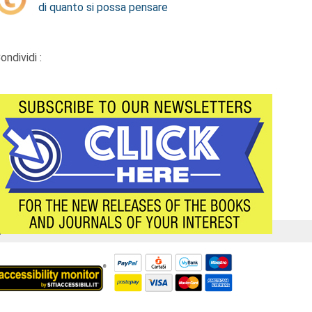
di quanto si possa pensare
ondividi :
Á