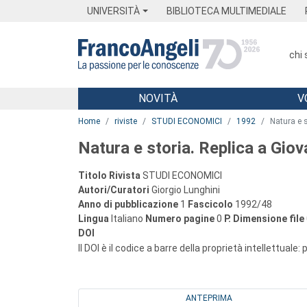
Menu
Main content
Footer
Menu
UNIVERSITÀ
BIBLIOTECA MULTIMEDIALE
chi
NOVITÀ
V
Main content
Home
riviste
STUDI ECONOMICI
1992
Natura e 
Natura e storia. Replica a Gio
Titolo Rivista
STUDI ECONOMICI
Autori/Curatori
Giorgio Lunghini
Anno di pubblicazione
1
Fascicolo
1992/48
Lingua
Italiano
Numero pagine
0
P.
Dimensione file
DOI
Il DOI è il codice a barre della proprietà intellettuale:
ANTEPRIMA