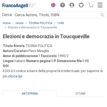
Menu
Cerca:
Main content
Home
riviste
TEORIA POLITICA
1990
Elezioni e democrazia in Toucqueville
Elezioni e democrazia in Toucqueville
Titolo Rivista
TEORIA POLITICA
Autori/Curatori
Piero Meaglia
Anno di pubblicazione
1
Fascicolo
1990/2
Lingua
Italiano
Numero pagine
0
P.
Dimensione file
0 KB
DOI
Il DOI è il codice a barre della proprietà intellettuale: per saperne di
più
clicca qui
ANTEPRIMA
CITAMI