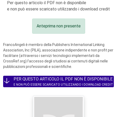
Per questo articolo il PDF non è disponibile
e non può essere scaricato utilizzando i download credit
Anteprima non presente
FrancoAngeli è membro della Publishers International Linking
Association, Inc (PILA), associazione indipendente e non profit per
facilitare (attraverso i servizi tecnologici implementati da
CrossRef.org) l’accesso degli studiosi ai contenuti digitali nelle
pubblicazioni professionali e scientifiche.
PER QUESTO ARTICOLO IL PDF NON È DISPONIBILE
E NON PUÒ ESSERE SCARICATO UTILIZZANDO I DOWNLOAD CREDIT