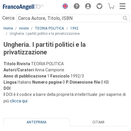
Menu
Cerca:
Main content
Home
riviste
TEORIA POLITICA
1992
Ungheria. I partiti politici e la privatizzazione
Ungheria. I partiti politici e la
privatizzazione
Titolo Rivista
TEORIA POLITICA
Autori/Curatori
Anna Campione
Anno di pubblicazione
1
Fascicolo
1992/3
Lingua
Italiano
Numero pagine
0
P.
Dimensione file
0 KB
DOI
Il DOI è il codice a barre della proprietà intellettuale: per saperne di
più
clicca qui
ANTEPRIMA
CITAMI