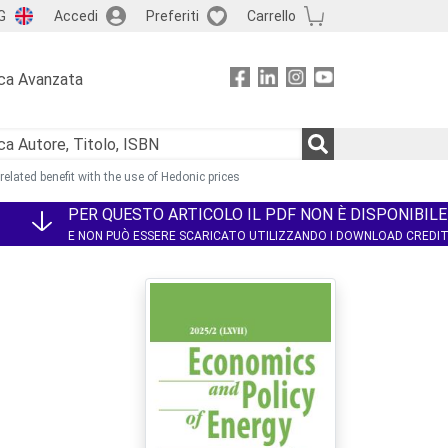
G
Accedi
Preferiti
Carrello
ca Avanzata
elated benefit with the use of Hedonic prices
PER QUESTO ARTICOLO IL PDF NON È DISPONIBILE
E NON PUÒ ESSERE SCARICATO UTILIZZANDO I DOWNLOAD CREDI