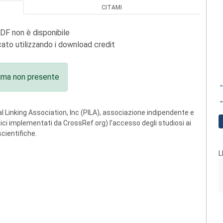
CITAMI
PDF non è disponibile
ato utilizzando i download credit
ima non presente
←
←
 Linking Association, Inc (PILA), associazione indipendente e
ogici implementati da CrossRef.org) l’accesso degli studiosi ai
scientifiche.
L