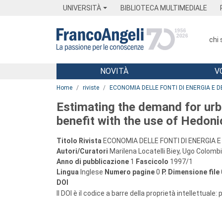
Menu
Main content
Footer
Menu
UNIVERSITÀ
BIBLIOTECA MULTIMEDIALE
chi
NOVITÀ
V
Main content
Home
riviste
ECONOMIA DELLE FONTI DI ENERGIA E D
Estimating the demand for urb
benefit with the use of Hedoni
Titolo Rivista
ECONOMIA DELLE FONTI DI ENERGIA E
Autori/Curatori
Marilena Locatelli Biey, Ugo Colomb
Anno di pubblicazione
1
Fascicolo
1997/1
Lingua
Inglese
Numero pagine
0
P.
Dimensione file
DOI
Il DOI è il codice a barre della proprietà intellettuale: