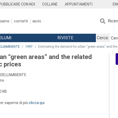
EN
PUBBLICARE CON NOI
COLLANE
APPUNTAMENTI
Ricer
 siamo
contatti
aiuto
OLUMI
RIVISTE
Cerca:
ELL’AMBIENTE
1997
Estimating the demand for urban “green areas” and the r
an “green areas” and the related
c prices
 DELL’AMBIENTE
ino
0 KB
 per saperne di più
clicca qui