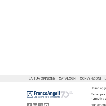
Footer
LA TUA OPINIONE
CATALOGHI
CONVENZIONI
Ultimo agg
Per le opere
normativa su
FrancoAngel