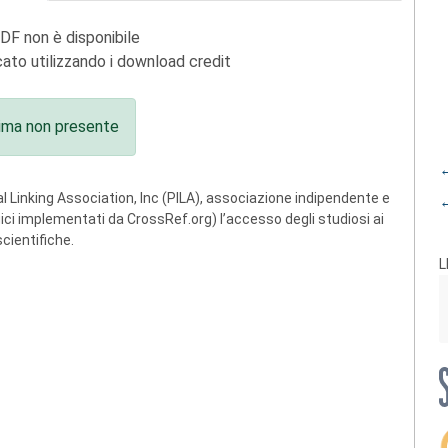
PDF non è disponibile
ato utilizzando i download credit
ima non presente
←
 Linking Association, Inc (PILA), associazione indipendente e
←
ogici implementati da CrossRef.org) l’accesso degli studiosi ai
scientifiche.
L