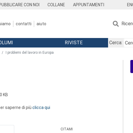
EN
PUBBLICARE CON NOI
COLLANE
APPUNTAMENTI
Ricer
 siamo
contatti
aiuto
OLUMI
RIVISTE
Cerca:
I problemi del lavoro in Europa
0 KB
 per saperne di più
clicca qui
CITAMI