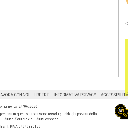
C
LAVORA CON NOI
LIBRERIE
INFORMATIVA PRIVACY
ACCESSIBILIT
iornamento: 24/06/2026
 presenti in questo sito si sono assolti gli obblighi previsti dalla
l diritto d'autore e sui diritti connessi.
i s.r.l. P.IVA 04949880159