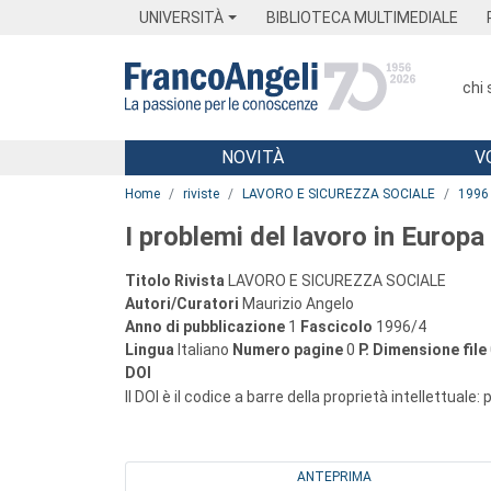
Menu
Main content
Footer
Menu
UNIVERSITÀ
BIBLIOTECA MULTIMEDIALE
chi
NOVITÀ
V
Main content
Home
riviste
LAVORO E SICUREZZA SOCIALE
1996
I problemi del lavoro in Europa
Titolo Rivista
LAVORO E SICUREZZA SOCIALE
Autori/Curatori
Maurizio Angelo
Anno di pubblicazione
1
Fascicolo
1996/4
Lingua
Italiano
Numero pagine
0
P.
Dimensione file
DOI
Il DOI è il codice a barre della proprietà intellettuale:
ANTEPRIMA