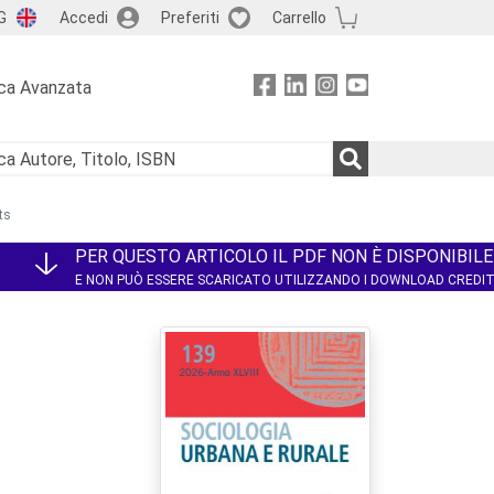
G
Accedi
Preferiti
Carrello
ca Avanzata
ts
PER QUESTO ARTICOLO IL PDF NON È DISPONIBILE
E NON PUÒ ESSERE SCARICATO UTILIZZANDO I DOWNLOAD CREDI