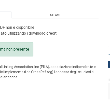
CITAMI
PDF non è disponibile
ato utilizzando i download credit
←
ima non presente
←
 Linking Association, Inc (PILA), associazione indipendente e
ogici implementati da CrossRef.org) l’accesso degli studiosi ai
scientifiche.
L