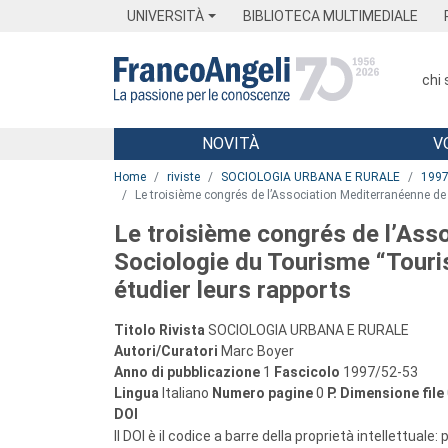
Menu
Main content
Footer
Menu
UNIVERSITÀ
BIBLIOTECA MULTIMEDIALE
chi
NOVITÀ
V
Main content
Home
riviste
SOCIOLOGIA URBANA E RURALE
199
Le troisième congrés de l’Association Mediterranéenne d
Le troisième congrés de l’Ass
Sociologie du Tourisme “Tour
étudier leurs rapports
Titolo Rivista
SOCIOLOGIA URBANA E RURALE
Autori/Curatori
Marc Boyer
Anno di pubblicazione
1
Fascicolo
1997/52-53
Lingua
Italiano
Numero pagine
0
P.
Dimensione file
DOI
Il DOI è il codice a barre della proprietà intellettuale: