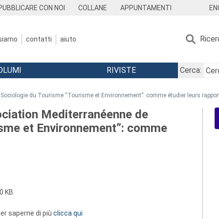
EN
PUBBLICARE CON NOI
COLLANE
APPUNTAMENTI
Ricer
 siamo
contatti
aiuto
OLUMI
RIVISTE
Cerca:
7
e Sociologie du Tourisme “Tourisme et Environnement”: comme étudier leurs rappor
ociation Mediterranéenne de
isme et Environnement”: comme
0 KB
 per saperne di più
clicca qui