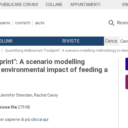
EN
PUBBLICARE CON NOI
COLLANE
APPUNTAMENTI
Ricer
 siamo
contatti
aiuto
OLUMI
RIVISTE
Cerca:
Quantifying Melbourne’s "Foodprint": A scenario modelling methodology to dete
rint": A scenario modelling
environmental impact of feeding a
Jennifer Sheridan, Rachel Carey
ione file
279 KB
 per saperne di più
clicca qui