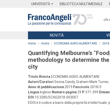
Menu
Main content
Footer
Menu
UNIVERSITÀ
BIBLIOTECA MULTIMEDIALE
chi
NOVITÀ
V
Main content
Home
riviste
ECONOMIA AGRO-ALIMENTARE
2018
Quantifying Melbourne’s "Foodp
methodology to determine the 
city
Titolo Rivista
ECONOMIA AGRO-ALIMENTARE
Autori/Curatori
Seona Candy, Graham Mark Turner, 
Anno di pubblicazione
2019
Fascicolo
2018/3
Lingua
Inglese
Numero pagine
29
P.
371-399
Dimens
DOI
10.3280/ECAG2018-003007
Il DOI è il codice a barre della proprietà intellettuale: