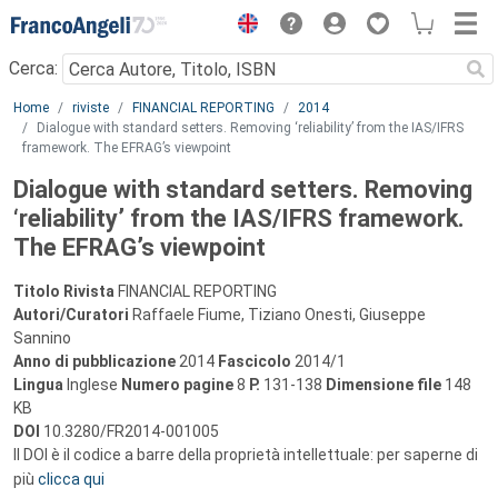
Menu
Cerca:
Main content
Home
riviste
FINANCIAL REPORTING
2014
Dialogue with standard setters. Removing ‘reliability’ from the IAS/IFRS
framework. The EFRAG’s viewpoint
Dialogue with standard setters. Removing
‘reliability’ from the IAS/IFRS framework.
The EFRAG’s viewpoint
Titolo Rivista
FINANCIAL REPORTING
Autori/Curatori
Raffaele Fiume, Tiziano Onesti, Giuseppe
Sannino
Anno di pubblicazione
2014
Fascicolo
2014/1
Lingua
Inglese
Numero pagine
8
P.
131-138
Dimensione file
148
KB
DOI
10.3280/FR2014-001005
Il DOI è il codice a barre della proprietà intellettuale: per saperne di
più
clicca qui