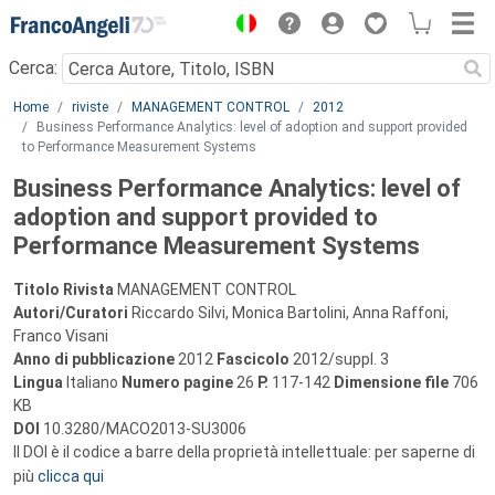
Menu
Cerca:
Main content
Home
riviste
MANAGEMENT CONTROL
2012
Business Performance Analytics: level of adoption and support provided
to Performance Measurement Systems
Business Performance Analytics: level of
adoption and support provided to
Performance Measurement Systems
Titolo Rivista
MANAGEMENT CONTROL
Autori/Curatori
Riccardo Silvi, Monica Bartolini, Anna Raffoni,
Franco Visani
Anno di pubblicazione
2012
Fascicolo
2012/suppl. 3
Lingua
Italiano
Numero pagine
26
P.
117-142
Dimensione file
706
KB
DOI
10.3280/MACO2013-SU3006
Il DOI è il codice a barre della proprietà intellettuale: per saperne di
più
clicca qui