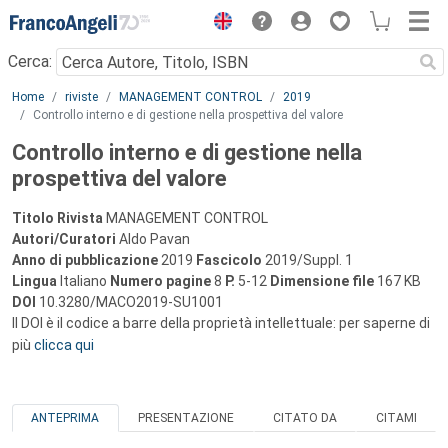
Menu
Cerca:
Main content
Home
riviste
MANAGEMENT CONTROL
2019
Controllo interno e di gestione nella prospettiva del valore
Controllo interno e di gestione nella
prospettiva del valore
Titolo Rivista
MANAGEMENT CONTROL
Autori/Curatori
Aldo Pavan
Anno di pubblicazione
2019
Fascicolo
2019/Suppl. 1
Lingua
Italiano
Numero pagine
8
P.
5-12
Dimensione file
167 KB
DOI
10.3280/MACO2019-SU1001
Il DOI è il codice a barre della proprietà intellettuale: per saperne di
più
clicca qui
ANTEPRIMA
PRESENTAZIONE
CITATO DA
CITAMI