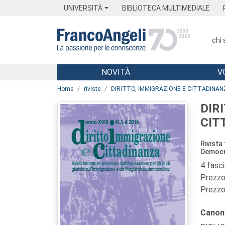
Menu
Main content
Footer
Menu
UNIVERSITÀ
BIBLIOTECA MULTIMEDIALE
chi
NOVITÀ
V
Main content
Home
riviste
DIRITTO, IMMIGRAZIONE E CITTADINAN
DIR
CIT
Rivista
Democr
4 fasc
Prezzo 
Prezzo 
Canon