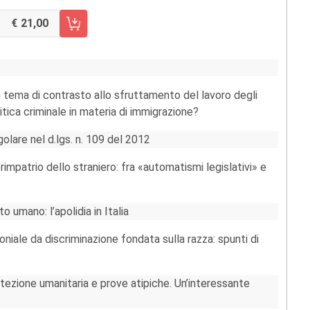
21,00
RRELLO FASCICOLO 3/2012
n tema di contrasto allo sfruttamento del lavoro degli
politica criminale in materia di immigrazione?
olare nel d.lgs. n. 109 del 2012
 rimpatrio dello straniero: fra «automatismi legislativi» e
o umano: l’apolidia in Italia
iale da discriminazione fondata sulla razza: spunti di
rotezione umanitaria e prove atipiche. Un’interessante