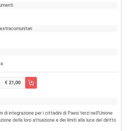
cumenti
i extracomunitari
za
21,00
RRELLO FASCICOLO 2/2012
di integrazione per i cittadini di Paesi terzi nell’Unione
one della loro attuazione e dei limiti alla luce del diritto