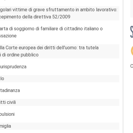
egolari vittime di grave sfruttamento in ambito lavorativo:
ecepimento della direttiva 52/2009
arta di soggiorno di familiare di cittadino italiano o
assazione
lla Corte europea dei diritti dell’uomo: tra tutela
 di ordine pubblico
C
iurisprudenza
ilo
ittadinanza
ti civili
pulsioni
miglia