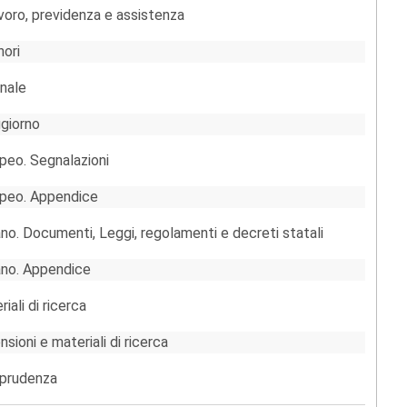
avoro, previdenza e assistenza
nori
enale
ggiorno
peo. Segnalazioni
opeo. Appendice
ano. Documenti, Leggi, regolamenti e decreti statali
iano. Appendice
ali di ricerca
sioni e materiali di ricerca
sprudenza