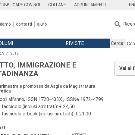
EN
PUBBLICARE CON NOI
COLLANE
APPUNTAMENTI
Ricer
 siamo
contatti
aiuto
OLUMI
RIVISTE
Cerca:
ZA
2012
ITTO, IMMIGRAZIONE E
Vai ai 
TADINANZA
 trimestrale promossa da Asgi e da Magistratura
atica
icoli all'anno, ISSN 1720-433X , ISSNe 1972-4799
fascicolo (inclusi arretrati): € 24,50
fascicolo e-book (inclusi arretrati): € 21,00
i
0