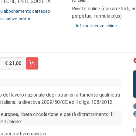
ATENEI
OTECHE, ENTI, SOCIETÀ
Riviste online (con arretrati, 
 su abbonamento cartaceo
perpetuo, formula plus)
su licenze online
Info su licenze online
21,00
RRELLO FASCICOLO 4/2012
del lavoro nazionale degli stranieri altamente qualificati
 italiana: la direttiva 2009/50/CE ed il d.lgs. 108/2012
uropea, libera circolazione e parità di trattamento. Il
dell’Unione
L
o per motivi umanitari