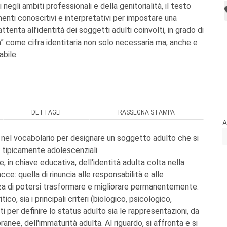
 negli ambiti professionali e della genitorialità, il testo
enti conoscitivi e interpretativi per impostare una
ttenta all’identità dei soggetti adulti coinvolti, in grado di
à” come cifra identitaria non solo necessaria ma, anche e
abile.
DETTAGLI
RASSEGNA STAMPA
A
nel vocabolario per designare un soggetto adulto che si
à tipicamente adolescenziali.
, in chiave educativa, dell'identità adulta colta nella
ce: quella di rinuncia alle responsabilità e alle
za di potersi trasformare e migliorare permanentemente.
ico, sia i principali criteri (biologico, psicologico,
i per definire lo status adulto sia le rappresentazioni, da
nee, dell'immaturità adulta. Al riguardo, si affronta e si