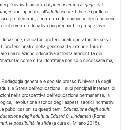
ei più svariati ambiti: dal
puer aeternus
al
gagà
, dal
ntager
sino, appunto, all'
adultescente
. Il fine è quello di
essi e problematici, i contesti e le concause dei fenomeni
ee di intervento educativo più pregnanti in prospettiva
l'educazione, educatori professionali, operatori dei servizi
ti professionali e della genitorialità, intende fornire
are una relazione educativa attenta all'identità dei
a "maturità" come cifra identitaria non solo necessaria ma,
 Pedagogia generale e sociale presso l'Università degli
ulti e Storia dell'educazione. I suoi principali interessi di
tazioni nella prospettiva dell'educazione permanente, la
gica, l'evoluzione storica degli aspetti teorici, normativi
sue pubblicazioni su questi temi:
Educazione degli adulti.
l'educazione degli adulti di Eduard C. Lindeman
(Roma
iti, le possibilità, le sfide
(a cura di, Milano 2015).