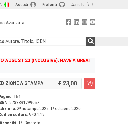
A
Accedi
Preferiti
Carrello
rca Avanzata
 AUGUST 23 (INCLUSIVE). HAVE A GREAT
23,00
EDIZIONE A STAMPA
Pagine:
164
ISBN:
9788891799067
a
a
Edizione:
2
ristampa 2025, 1
edizione 2020
Codice editore:
940.1.19
Disponibilità:
Discreta