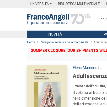
Menu
Main content
Footer
Menu
UNIVERSITÀ
BIBLIOTECA MULTIMEDIALE
chi
NOVITÀ
V
Main content
Home
Pedagogia sociale e della marginalità
Adultesce
SUMMER CLOSURE: OUR SHIPMENTS WILL 
Autori:
Elena Marescotti
Adultescenza
Il valore dell'adultità
Il volume offre una t
nella dimensione dell
dell’educazione, educ