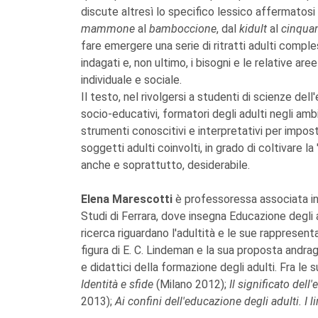
discute altresì lo specifico lessico affermatosi n
mammone
al
bamboccione
, dal
kidult
al
cinqua
fare emergere una serie di ritratti adulti compl
indagati e, non ultimo, i bisogni e le relative ar
individuale e sociale.
Il testo, nel rivolgersi a studenti di scienze del
socio-educativi, formatori degli adulti negli ambi
strumenti conoscitivi e interpretativi per impost
soggetti adulti coinvolti, in grado di coltivare l
anche e soprattutto, desiderabile.
Elena Marescotti
è professoressa associata in
Studi di Ferrara, dove insegna Educazione degli ad
ricerca riguardano l'adultità e le sue rappresen
figura di E. C. Lindeman e la sua proposta andrago
e didattici della formazione degli adulti. Fra le 
Identità e sfide
(Milano 2012);
Il significato del
2013);
Ai confini dell'educazione degli adulti. I lim