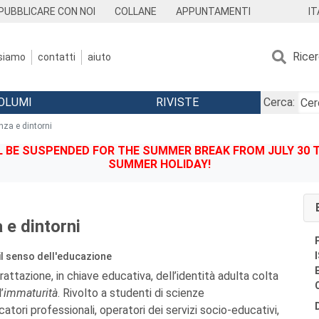
IT
PUBBLICARE CON NOI
COLLANE
APPUNTAMENTI
Rice
 siamo
contatti
aiuto
OLUMI
RIVISTE
Cerca:
nza e dintorni
BE SUSPENDED FOR THE SUMMER BREAK FROM JULY 30 TO
SUMMER HOLIDAY!
 e dintorni
, il senso dell'educazione
rattazione, in chiave educativa, dell’identità adulta colta
’
immaturità
. Rivolto a studenti di scienze
atori professionali, operatori dei servizi socio-educativi,