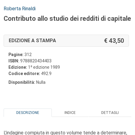
Autori:
Roberta Rinaldi
Contributo allo studio dei redditi di capitale
43,50
EDIZIONE A STAMPA
Pagine:
312
ISBN:
9788820434403
a
Edizione:
1
edizione 1989
Codice editore:
492.9
Disponibilità:
Nulla
DESCRIZIONE
INDICE
DETTAGLI
L'indagine compiuta in questo volume tende a determinare,