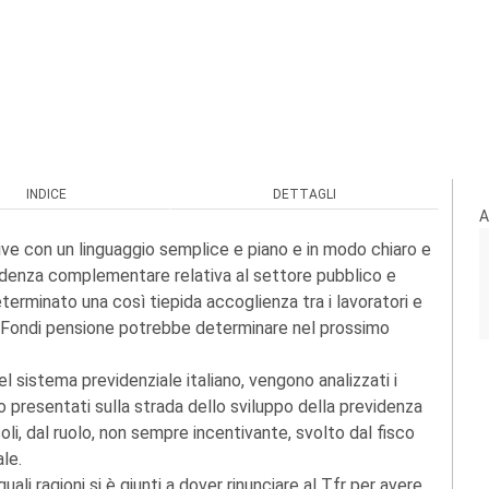
INDICE
DETTAGLI
A
ve con un linguaggio semplice e piano e in modo chiaro e
idenza complementare relativa al settore pubblico e
erminato una così tiepida accoglienza tra i lavoratori e
 ai Fondi pensione potrebbe determinare nel prossimo
l sistema previdenziale italiano, vengono analizzati i
o presentati sulla strada dello sviluppo della previdenza
oli, dal ruolo, non sempre incentivante, svolto dal fisco
ale.
li ragioni si è giunti a dover rinunciare al Tfr per avere