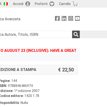
A
Accedi
Preferiti
Carrello
rca Avanzata
 AUGUST 23 (INCLUSIVE). HAVE A GREAT
22,50
EDIZIONE A STAMPA
Pagine:
144
ISBN:
9788846486974
a
Edizione:
1
edizione 2007
Codice editore:
1420.1.78
Disponibilità:
Nulla