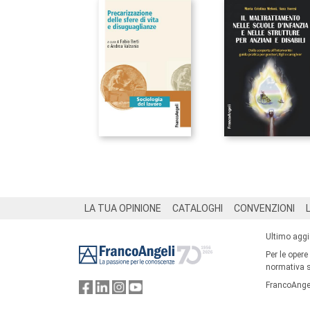
Footer
LA TUA OPINIONE
CATALOGHI
CONVENZIONI
Ultimo agg
Per le opere
normativa su
FrancoAngel