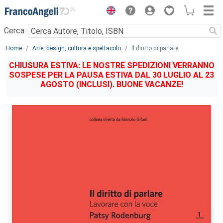
Menu
Cerca:
Main content
Home
Arte, design, cultura e spettacolo
Il diritto di parlare
CHIUSURA ESTIVA: LE NOSTRE SPEDIZIONI VERRANNO
SOSPESE PER LA PAUSA ESTIVA DAL 30 LUGLIO AL 23
AGOSTO (INCLUSI). BUONE VACANZE!