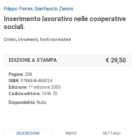
Autori:
Filippo Perrini
,
Gianfausto Zanoni
Inserimento lavorativo nelle cooperative
sociali.
Criteri, strumenti, fonti normative
29,50
EDIZIONE A STAMPA
Pagine:
208
ISBN:
9788846468024
a
Edizione:
1
edizione 2005
Codice editore:
1046.70
Disponibilità:
Nulla
DESCRIZIONE
INDICE
DETTAGLI